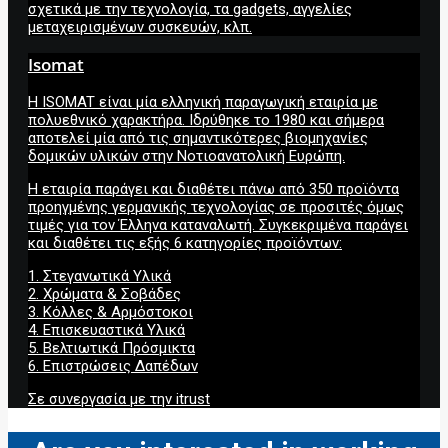
σχετικά με την τεχνολογία, τα gadgets, αγγελίες
μεταχειρισμένων συσκευών, κλπ.
Isomat
Η ISOMAT είναι μία ελληνική παραγωγική εταιρία με
πολυεθνικό χαρακτήρα. Ιδρύθηκε το 1980 και σήμερα
αποτελεί μία από τις σημαντικότερες βιομηχανίες
δομικών υλικών στην Νοτιοανατολική Ευρώπη.
Η εταιρία παράγει και διαθέτει πάνω από 350 προϊόντα
προηγμένης γερμανικής τεχνολογίας σε προσιτές όμως
τιμές για τον Έλληνα καταναλωτή. Συγκεκριμένα παράγει
και διαθέτει τις εξής 6 κατηγορίες προϊόντων:
1. Στεγανωτικά Υλικά
2. Χρώματα & Σοβάδες
3. Κόλλες & Αρμόστοκοι
4. Επισκευαστικά Υλικά
5. Βελτιωτικά Πρόσμικτα
6. Επιστρώσεις Δαπέδων
Σε συνεργασία με την itrust