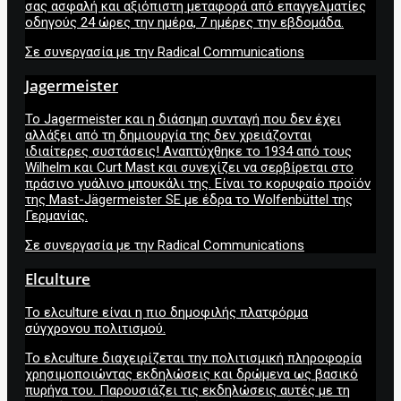
σας ασφαλή και αξιόπιστη μεταφορά από επαγγελματίες
οδηγούς 24 ώρες την ημέρα, 7 ημέρες την εβδομάδα.
Σε συνεργασία με την Radical Communications
Jagermeister
Το Jagermeister και η διάσημη συνταγή που δεν έχει
αλλάξει από τη δημιουργία της δεν χρειάζονται
ιδιαίτερες συστάσεις! Αναπτύχθηκε το 1934 από τους
Wilhelm και Curt Mast και συνεχίζει να σερβίρεται στο
πράσινο γυάλινο μπουκάλι της. Είναι το κορυφαίο προϊόν
της Mast-Jägermeister SE με έδρα το Wolfenbüttel της
Γερμανίας.
Σε συνεργασία με την Radical Communications
Elculture
Το ελculture είναι η πιο δημοφιλής πλατφόρμα
σύγχρονου πολιτισμού.
Το ελculture διαχειρίζεται την πολιτισμική πληροφορία
χρησιμοποιώντας εκδηλώσεις και δρώμενα ως βασικό
πυρήνα του. Παρουσιάζει τις εκδηλώσεις αυτές με τη