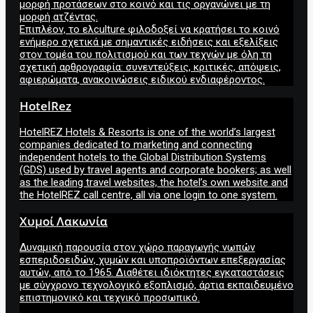
μορφή προτάσεων στο κοινό και τις οργανώνει με τη
μορφή ατζέντας.
Επιπλέον, το ελculture φιλοδοξεί να κρατήσει το κοινό
ενήμερο σχετικά με σημαντικές ειδήσεις και εξελίξεις
στον τομέα του πολιτισμού και των τεχνών με όλη τη
σχετική αρθρογραφία: συνεντεύξεις, κριτικές, απόψεις,
αφιερώματα, ανακοινώσεις ειδικού ενδιαφέροντος.
HotelRez
HotelREZ Hotels & Resorts is one of the world’s largest
companies dedicated to marketing and connecting
independent hotels to the Global Distribution Systems
(GDS) used by travel agents and corporate bookers; as well
as the leading travel websites, the hotel’s own website and
the HotelREZ call centre, all via one login to one system.
Χυμοί Λακωνία
Δυναμική παρουσία στον χώρο παραγωγής νωπών
εσπεριδοειδών, χυμών και υποπροϊόντων επεξεργασίας
αυτών, από το 1965. Διαθέτει ιδιόκτητες εγκαταστάσεις
με σύγχρονο τεχνολογικό εξοπλισμό, άρτια εκπαιδευμένο
επιστημονικό και τεχνικό προσωπικό.