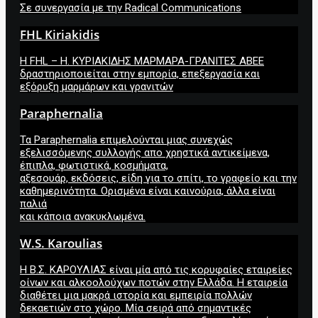
Σε συνεργασία με την Radical Communications
FHL Kiriakidis
Η FHL – Η. ΚΥΡΙΑΚΙΔΗΣ ΜΑΡΜΑΡΑ-ΓΡΑΝΙΤΕΣ ΑΒΕΕ
δραστηριοποιείται στην εμπορία, επεξεργασία και
εξόρυξη μαρμάρων και γρανιτών
Paraphernalia
Τα Paraphernalia επιμελούνται μιας συνεχώς
εξελισσόμενης συλλογής απο χρηστικά αντικείμενα,
έπιπλα, φωτιστικά, κοσμήματα,
αξεσουάρ, εκδόσεις, είδη για το σπίτι, το γραφείο και την
καθημερινότητα. Ορισμένα είναι καινούρια, άλλα είναι
παλιά
και κάποια ανακυκλωμένα.
W.S. Karoulias
Η Β.Σ. ΚΑΡΟΥΛΙΑΣ είναι μία από τις κορυφαίες εταιρείες
οίνων και αλκοολούχων ποτών στην Ελλάδα. Η εταιρεία
διαθέτει μια μακρά ιστορία και εμπειρία πολλών
δεκαετιών στο χώρο. Μία σειρά από σημαντικές