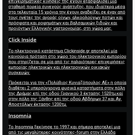
επιχειρηματικές κινήσεις της έχουν εξασφαλίσει μία
σταθερή πορεία συνεχούς ανάπτυξης, που ιδιαίτερα μέσα
στα τελευταία 15 χρόνια την έχουν αναδείξει σε έναν από
τους ηγέτες της αγοράς οίνων, αλκοολούχων ποτών και
πρόσφατα και ρoφημάτων και βαλσαμικών ξιδιών και
προϊόντων Ελληνικής γαστρονομίας, στη χώρα μας.
Click Inside
Το ηλεκτρονικό κατάστημα Clickinside.gr αποτελεί μία
καινούρια πρόταση στο χώρο του ηλεκτρονικού εμπορίου
που στηρίζεται σε μία από τις παλαιότερες επιχειρήσεις
εμπορίας ηλεκτρικών και ηλεκτρονικών οικιακών
συσκευών.
Πρόκειται για την «Πολύβιος Κυνιαζόπουλος ΑΕ» η οποία
διαθέτει 2 υπερσύγχρονα φυσικά καταστήματα στην πόλη
της Δράμας επί της οδού Γρανικού 3 έκτασης 1520τμ.καί
στην πόλη της Ξάνθης επί της οδού Αβδήρων 37 και Αγ.
Αποστόλων έκτασης 1200τμ.
Insomnia
Το Insomnia ξεκίνησε το 1997 και σήμερα αποτελεί μια
από τις μεγαλύτερες κοινότητες-forum στην Ελλάδα