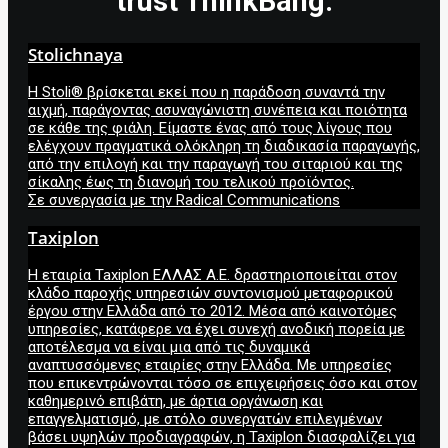
trust ThinkBang:
Stolichnaya
Η Stoli® βρίσκεται εκεί που η παράδοση συναντά την
αιχμή, παράγοντας ασυναγώνιστη συνέπεια και ποιότητα
σε κάθε της φιάλη. Είμαστε ένας από τους λίγους που
ελέγχουν πραγματικά ολόκληρη τη διαδικασία παραγωγής,
από την επιλογή και την παραγωγή του σιταριού και της
σίκαλης έως τη διανομή του τελικού προϊόντος.
Σε συνεργασία με την Radical Communications
Taxiplon
Η εταιρία Taxiplon ΕΛΛΑΣ Α.Ε. δραστηριοποιείται στον
κλάδο παροχής υπηρεσιών συντονισμού μεταφορικού
έργου στην Ελλάδα από το 2012. Μέσα από καινοτόμες
υπηρεσίες, κατάφερε να έχει συνεχή ανοδική πορεία με
αποτέλεσμα να είναι μια από τις δυναμικά
αναπτυσσόμενες εταιρίες στην Ελλάδα. Με υπηρεσίες
που επικεντρώνονται τόσο σε επιχειρήσεις όσο και στον
καθημερινό επιβάτη, με άρτια οργάνωση και
επαγγελματισμό, με στόλο συνεργατών επιλεγμένων
βάσει υψηλών προδιαγραφών, η Taxiplon διασφαλίζει για