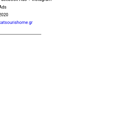
Ads
2020
katsourishome.gr