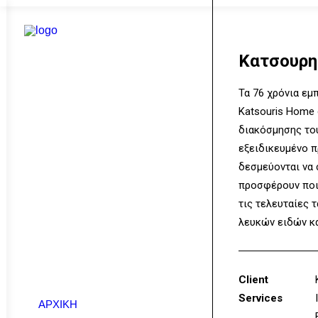
Κατσουρη
Τα 76 χρόνια εμπ
Katsouris Home
διακόσμησης του
εξειδικευμένο 
δεσμεύονται να 
προσφέρουν ποι
τις τελευταίες 
λευκών ειδών κα
Client
Services
ΑΡΧΙΚΗ